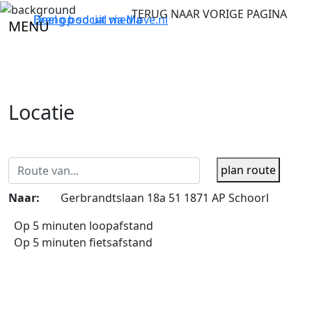
TERUG NAAR VORIGE PAGINA
Breng bod uit via
Deel op social media
Move.nl
MENU
Locatie
plan route
Naar:
Gerbrandtslaan 18a 51 1871 AP Schoorl
Op 5 minuten loopafstand
Op 5 minuten fietsafstand