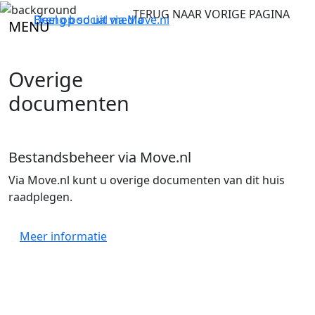
TERUG NAAR VORIGE PAGINA
Breng bod uit via
Deel op social media
Move.nl
MENU
Overige
documenten
Bestandsbeheer via Move.nl
Via Move.nl kunt u overige documenten van dit huis
raadplegen.
Meer informatie